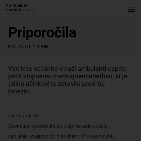
Skip
Menu
Men
to
main
Priporočila
content
Klopi, okužbe in kajenje
Vse leto se lahko v naši ambulanti cepite
proti klopnemu meningoencefalitisu, ki je
edino učinkovito zdravilo proti tej
bolezni.
CEPLJENJE
Spomladi in poleti, ko so klopi že zelo aktivni,
cepljenje izvajamo po hitri shemi. Prva ponovitev