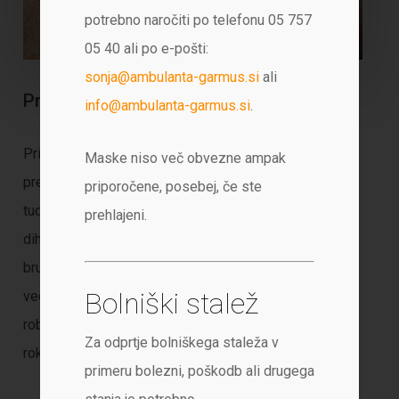
potrebno naročiti po telefonu 05 757
05 40 ali po e-pošti:
sonja@ambulanta-garmus.si
ali
Priporočila glede preprečevanja okužb
info@ambulanta-garmus.si
.
Priporočila, ki so bila objavljena v javnosti za
Maske niso več obvezne ampak
preprečevanje okužbe z virusom nove gripe veljajo
priporočene, posebej, če ste
tudi pri preprečevanju drugih okužb – tako okužb
prehlajeni.
dihalnega sistema kot tudi okužb, ki potekajo z drisko,
bruhanjem… Zato ne spreminjajte svojih navad in si še
Bolniški stalež
vedno umivajte roke, če ste prehlajeni, uporabljajte
robčke za enkratno uporabo, kašljajte v komolec ali v
Za odprtje bolniškega staleža v
roke, ki si jih potem razkužite.
primeru bolezni, poškodb ali drugega