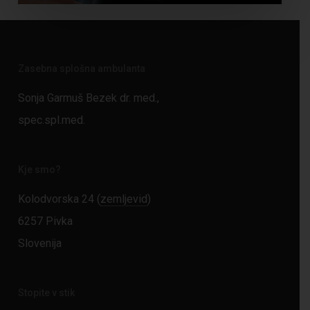
Zasebna splošna ambulanta
Sonja Garmuš Bezek dr. med.,
spec.spl.med.
Kje smo?
Kolodvorska 24 (
zemljevid
)
6257 Pivka
Slovenija
Stopite v stik