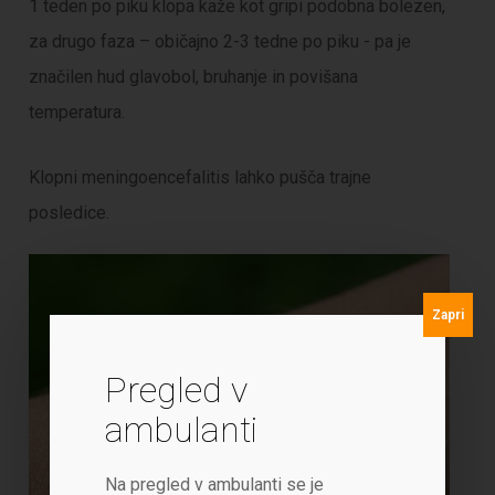
1 teden po piku klopa kaže kot gripi podobna bolezen,
za drugo faza – običajno 2-3 tedne po piku - pa je
značilen hud glavobol, bruhanje in povišana
temperatura.
Klopni meningoencefalitis lahko pušča trajne
posledice.
Zapri
Pregled v
ambulanti
Na pregled v ambulanti se je