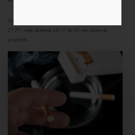
Svetovalni telefon za pomoč pri opuščanju kajenja 080
27 77 , vsak delavnik od 17. do 20. ure razen ob
praznikih.