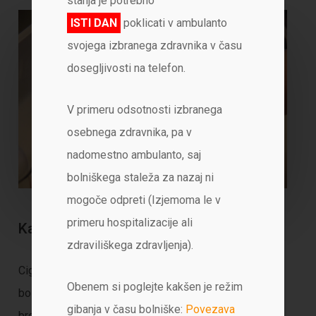
stanja je potrebno
ISTI DAN
poklicati v ambulanto
svojega izbranega zdravnika v času
dosegljivosti na telefon.
V primeru odsotnosti izbranega
osebnega zdravnika, pa v
nadomestno ambulanto, saj
bolniškega staleža za nazaj ni
mogoče odpreti (Izjemoma le v
primeru hospitalizacije ali
Kajenje
zdraviliškega zdravljenja).
Cigarete zelo povečajo možnost, da zbolite za
Obenem si poglejte kakšen je režim
boleznimi srca in ožilja, kroničnim obstruktivnim
gibanja v času bolniške:
Povezava
bronhitisom in pljučnim rakom.